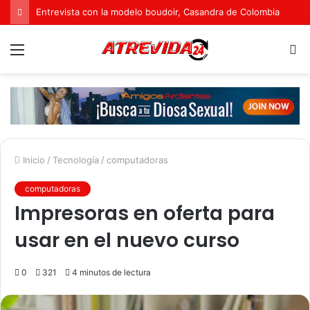
Entrevista con la modelo boudoir, Casandra de Colombia
Menú
B
p
Inicio
/
Tecnología
/
computadoras
computadoras
Impresoras en oferta para
usar en el nuevo curso
0
321
4 minutos de lectura