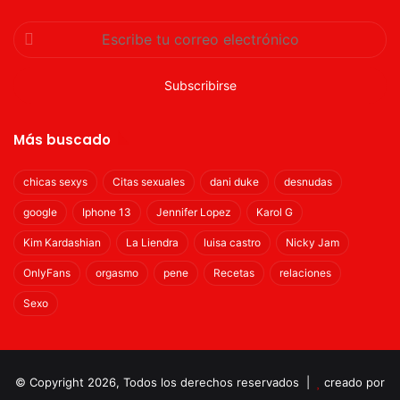
Escribe
tu
correo
electrónico
Más buscado
chicas sexys
Citas sexuales
dani duke
desnudas
google
Iphone 13
Jennifer Lopez
Karol G
Kim Kardashian
La Liendra
luisa castro
Nicky Jam
OnlyFans
orgasmo
pene
Recetas
relaciones
Sexo
© Copyright 2026, Todos los derechos reservados |
creado por