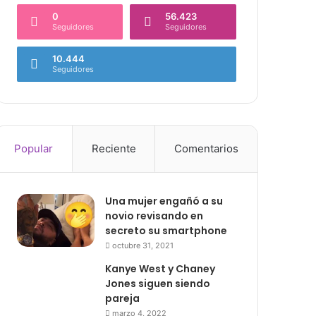
0
56.423
Seguidores
Seguidores
10.444
Seguidores
Popular
Reciente
Comentarios
Una mujer engañó a su
novio revisando en
secreto su smartphone
octubre 31, 2021
Kanye West y Chaney
Jones siguen siendo
pareja
marzo 4, 2022