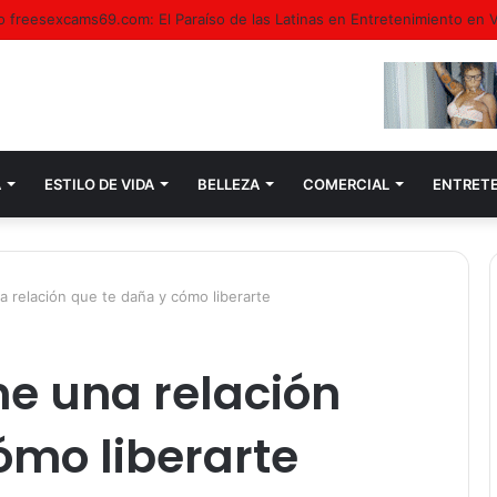
a con la modelo boudoir, Casandra de Colombia
A
ESTILO DE VIDA
BELLEZA
COMERCIAL
ENTRET
a relación que te daña y cómo liberarte
ne una relación
ómo liberarte