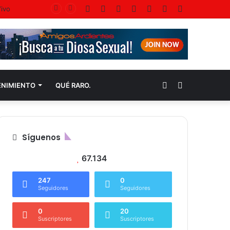
Facebook
Twitter
YouTube
Instagram
Acceso
Publicación
Barra
al
lateral
azar
Publicación
Buscar
ENIMIENTO
QUÉ RARO.
al
por
Síguenos
azar
67.134
247
0
Seguidores
Seguidores
0
20
Suscriptores
Suscriptores