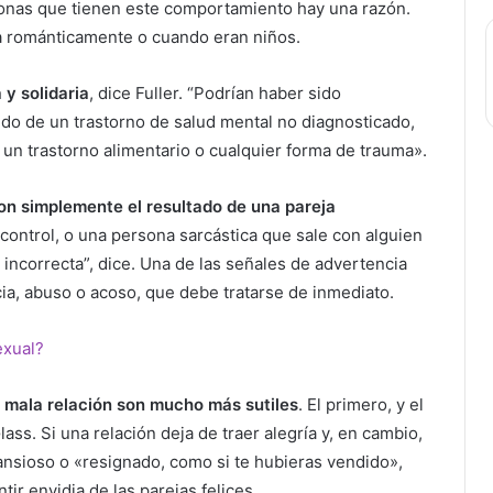
sonas que tienen este comportamiento hay una razón.
ea románticamente o cuando eran niños.
y solidaria
, dice Fuller. “Podrían haber sido
ndo de un trastorno de salud mental no diagnosticado,
 un trastorno alimentario o cualquier forma de trauma».
son simplemente el resultado de una pareja
ontrol, o una persona sarcástica que sale con alguien
 incorrecta”, dice. Una de las señales de advertencia
ia, abuso o acoso, que debe tratarse de inmediato.
exual?
 mala relación son mucho más sutiles
. El primero, y el
lass. Si una relación deja de traer alegría y, en cambio,
 ansioso o «resignado, como si te hubieras vendido»,
ir envidia de las parejas felices.