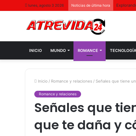
Entrevist
lunes, agosto 3 2026
Noticias de última hora
INICIO
MUNDO
ROMANCE
TECNOLOGÍ
Inicio
/
Romance y relaciones
/
Señales que tiene un
Romance y relaciones
Señales que tie
que te daña y c