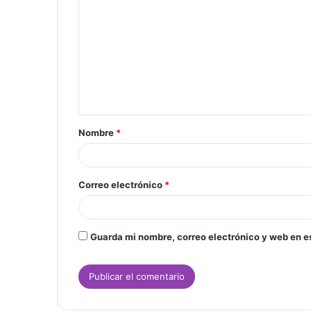
o
m
e
n
t
a
Nombre
*
r
i
o
Correo electrónico
*
*
Guarda mi nombre, correo electrónico y web en e