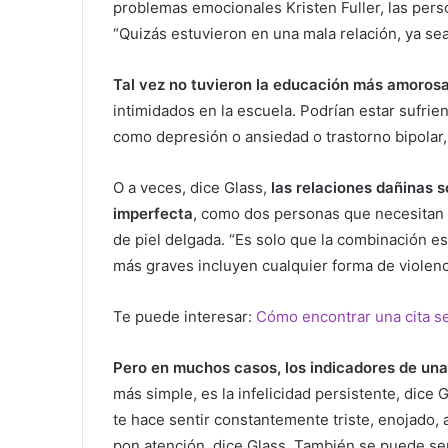
problemas emocionales Kristen Fuller, las per
“Quizás estuvieron en una mala relación, ya s
Tal vez no tuvieron la educación más amorosa 
intimidados en la escuela. Podrían estar sufrie
como depresión o ansiedad o trastorno bipolar,
O a veces, dice Glass,
las relaciones dañinas 
imperfecta
, como dos personas que necesitan c
de piel delgada. “Es solo que la combinación es
más graves incluyen cualquier forma de violenc
Te puede interesar:
Cómo encontrar una cita s
Pero en muchos casos, los indicadores de una
más simple, es la infelicidad persistente, dice G
te hace sentir constantemente triste, enojado,
pon atención, dice Glass. También se puede sent