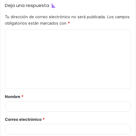
Deja una respuesta
Tu dirección de correo electrónico no será publicada.
Los campos
obligatorios están marcados con
*
C
o
m
e
n
t
a
Nombre
*
r
i
o
Correo electrónico
*
*