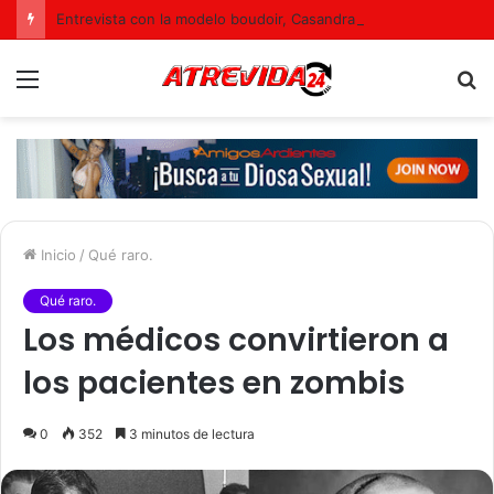
Entrevista con la modelo boudoir, Casandra de Colombia
Menú
B
p
Inicio
/
Qué raro.
Qué raro.
Los médicos convirtieron a
los pacientes en zombis
0
352
3 minutos de lectura