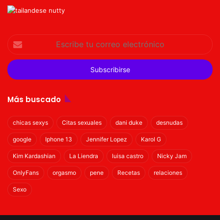
Escribe
tu
correo
electrónico
Más buscado
chicas sexys
Citas sexuales
dani duke
desnudas
google
Iphone 13
Jennifer Lopez
Karol G
Kim Kardashian
La Liendra
luisa castro
Nicky Jam
OnlyFans
orgasmo
pene
Recetas
relaciones
Sexo