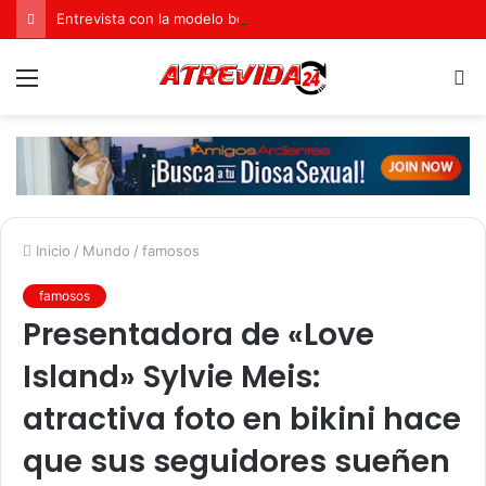
Entrevista con la modelo boudoir, Casandra de Colombia
Menú
B
p
Inicio
/
Mundo
/
famosos
famosos
Presentadora de «Love
Island» Sylvie Meis:
atractiva foto en bikini hace
que sus seguidores sueñen