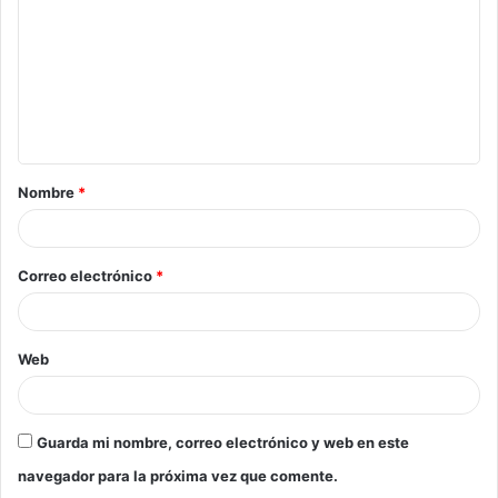
m
e
n
t
a
Nombre
*
r
i
o
Correo electrónico
*
*
Web
Guarda mi nombre, correo electrónico y web en este
navegador para la próxima vez que comente.