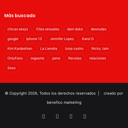
Más buscado
chicas sexys
Citas sexuales
dani duke
desnudas
google
Iphone 13
Jennifer Lopez
Karol G
Kim Kardashian
La Liendra
luisa castro
Nicky Jam
OnlyFans
orgasmo
pene
Recetas
relaciones
Sexo
© Copyright 2026, Todos los derechos reservados |
creado por
benefico marketing
Facebook
Twitter
YouTube
Instagram