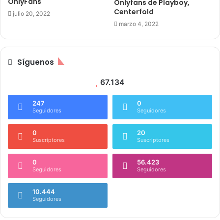
OnlyFans
Onlyfans de Playboy,
Centerfold
julio 20, 2022
marzo 4, 2022
Síguenos
67.134
247
0
Seguidores
Seguidores
0
20
Suscriptores
Suscriptores
0
56.423
Seguidores
Seguidores
10.444
Seguidores