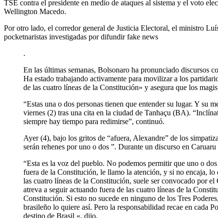
TSE contra el presidente en medio de ataques al sistema y el voto elec
Wellington Macedo.
Por otro lado, el corredor general de Justicia Electoral, el ministro 
pocketnaristas investigadas por difundir fake news
.
En las últimas semanas, Bolsonaro ha pronunciado discursos con
Ha estado trabajando activamente para movilizar a los partidario
de las cuatro líneas de la Constitución» y asegura que los magis
“Estas una o dos personas tienen que entender su lugar. Y su men
viernes (2) tras una cita en la ciudad de Tanhaçu (BA). “Inclína
siempre hay tiempo para redimirse”, continuó.
Ayer (4), bajo los gritos de “afuera, Alexandre” de los simpatiz
serán rehenes por uno o dos ”. Durante un discurso en Caruaru (
“Esta es la voz del pueblo. No podemos permitir que uno o dos
fuera de la Constitución, le llamo la atención, y si no encaja,
las cuatro líneas de la Constitución, suele ser convocado por e
atreva a seguir actuando fuera de las cuatro líneas de la Consti
Constitución. Si esto no sucede en ninguno de los Tres Poderes,
brasileño lo quiere así. Pero la responsabilidad recae en cada 
destino de Brasil «, dijo.