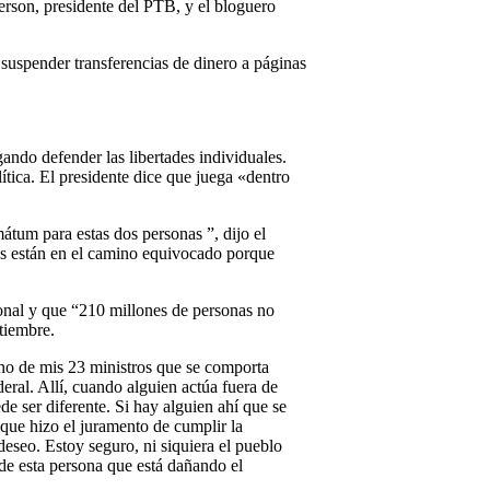
ferson, presidente del PTB, y el bloguero
s suspender transferencias de dinero a páginas
ndo defender las libertades individuales.
ítica. El presidente dice que juega «dentro
mátum para estas dos personas ”, dijo el
 dos están en el camino equivocado porque
cional y que “210 millones de personas no
tiembre.
no de mis 23 ministros que se comporta
eral. Allí, cuando alguien actúa fuera de
e ser diferente. Si hay alguien ahí que se
 que hizo el juramento de cumplir la
eseo. Estoy seguro, ni siquiera el pueblo
 de esta persona que está dañando el