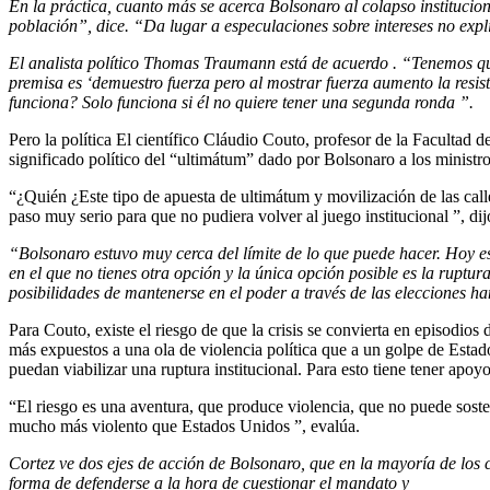
En la práctica, cuanto más se acerca Bolsonaro al colapso institucion
población”, dice. “Da lugar a especulaciones sobre intereses no expl
El analista político Thomas Traumann está de acuerdo . “Tenemos que 
premisa es ‘demuestro fuerza pero al mostrar fuerza aumento la resis
funciona? Solo funciona si él no quiere tener una segunda ronda ”.
Pero la política El científico Cláudio Couto, profesor de la Faculta
significado político del “ultimátum” dado por Bolsonaro a los ministr
“¿Quién ¿Este tipo de apuesta de ultimátum y movilización de las calles
paso muy serio para que no pudiera volver al juego institucional ”, di
“Bolsonaro estuvo muy cerca del límite de lo que puede hacer. Hoy e
en el que no tienes otra opción y la única opción posible es la ruptur
posibilidades de mantenerse en el poder a través de las elecciones h
Para Couto, existe el riesgo de que la crisis se convierta en episodios
más expuestos a una ola de violencia política que a un golpe de Estad
puedan viabilizar una ruptura institucional. Para esto tiene tener apoy
“El riesgo es una aventura, que produce violencia, que no puede sos
mucho más violento que Estados Unidos ”, evalúa.
Cortez ve dos ejes de acción de Bolsonaro, que en la mayoría de los c
forma de defenderse a la hora de cuestionar el mandato y