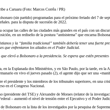
ribe a Caruaru (Foto: Marcos Corrêa / PR)
onaro (sin partido) programadas para el próximo feriado del 7 de sep
señales. para la disputa de sucesión de 2022.
a ocupar las calles de las ciudades más grandes en el país con un discu
posición, en un rediseño de la postura “antisistema” que encarna Bolson
stianos y la “familia tradicional” también debería tener una fuerte pre
es que enfrentaron los aliados en el Poder Judicial.
 que elevó a Bolsonaro a la presidencia. Se espera que estén presentes 
a, en la Esplanada dos Ministérios, y en São Paulo, por la tarde, en la
emanario en vivo el jueves pasado (2), el agente dijo que ser una «manif
e el presidente y los miembros de los tribunales superiores, en una crisi
reso en el Congreso Nacional.
so (presidente del TSE) y Alexandre de Moraes (relator de la investiga
Federal – aumentó el nivel de tensión entre el Ejecutivo y el Poder Judic
n de Bolsonaro en la lista de los investigados por la pesquisa de Suprem