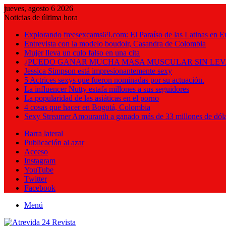
jueves, agosto 6 2026
Noticias de última hora
Explorando freesexcams69.com: El Paraíso de las Latinas en E
Entrevista con la modelo boudoir, Casandra de Colombia
Mujer lleva un culo falso en una cita
¿PUEDO GANAR MUCHA MASA MUSCULAR SIN LEV
Jessica Simpson está impresionantemente sexy
5 Actrices sexys que fueron nominadas por su actuación.
La influencer Nutty estafa millones a sus seguidores
La popularidad de las asiáticas en el porno
4 cosas que hacer en Bogotá, Colombia
Sexy Streamer Amouranth a ganado más de 33 millones de dól
Barra lateral
Publicación al azar
Acceso
Instagram
YouTube
Twitter
Facebook
Menú