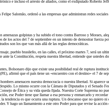
trónico e incluso el arresto de aliados, como el exdiputado Roberto Jef
Luís Felipe Salomão, ordenó a las empresas que administran redes sociale
 amenazas golpistas y ha subido el tono contra Barroso y Moraes, alega
s de los actos del 7 de septiembre en un intento de demostrar fuerza pol
trados son los que van más allá de las reglas democráticas.
saje, pueblo brasileño, en las calles, el próximo martes 7, será un ulti
te ante la Constitución, respeta nuestra libertad, entiende que ustedes
antes, Bolsonaro dijo que existe una posibilidad real de ruptura institu
PE), afirmó que el país tiene un «encuentro con el destino» el 7 de sep
 hombres amenacen nuestra democracia o nuestra libertad. Si aparece u
 lo despido. Lo mismo ocurre con la Cámara de Diputados y el Senado Fed
l Consejo de Ética y su vida queda fijada. Nuestra Corte Suprema no pued
tución, ese Poder tiene que llamar a esa persona y enmarcarlo y recordar
 la tendencia es que ocurra una ruptura. Un descanso que no quiero ni d
Poder. Y hago un llamamiento a este otro Poder para que revise la acción