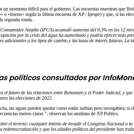
 en un momento difícil para el gobierno. Las encuestas muestran que Bol
 o «bueno» según la última encuesta de XP / Ipespe) y que, si las elecc
 la segunda ronda.
 al Consumidor Amplio (IPCA) acumuló aumento del 9,3% en los 12 mes
cupación por la crisis del agua ha aumentado y podría ejercer más presi
es adicionales a los tipos de cambio y las tasas de interés futuras. La
tas políticos consultados por
InfoMon
a el futuro de las relaciones entre Bolsonaro y el Poder Judicial, y que
para las elecciones de 2022.
cha, las aguas pueden quedar como están: turbias pero navegables; si e
secuencias menos claras ”, observan los analistas de XP Politics.
bre el terreno: cualquier intento de invadir el Congreso Nacional o l
la redemocratización y que los aliados políticos del presidente han trab