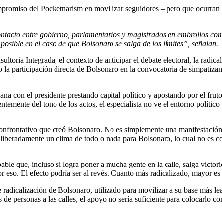
mpromiso del Pocketnarism en movilizar seguidores – pero que ocurran d
ontacto entre gobierno, parlamentarios y magistrados en embrollos com
posible en el caso de que Bolsonaro se salga de los límites”, señalan.
ltoria Integrada, el contexto de anticipar el debate electoral, la radicali
ro la participación directa de Bolsonaro en la convocatoria de simpatiza
ana con el presidente prestando capital político y apostando por el frut
dientemente del tono de los actos, el especialista no ve el entorno polít
onfrontativo que creó Bolsonaro. No es simplemente una manifestación a
liberadamente un clima de todo o nada para Bolsonaro, lo cual no es cor
ble que, incluso si logra poner a mucha gente en la calle, salga victori
 eso. El efecto podría ser al revés. Cuanto más radicalizado, mayor es 
radicalización de Bolsonaro, utilizado para movilizar a su base más lea
de personas a las calles, el apoyo no sería suficiente para colocarlo com