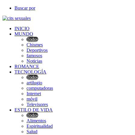
Buscar por
INICIO
MUNDO
Todos
Chismes
Deportivos
famosos
Noticias
ROMANCE
TECNOLOGÍA
Todos
artilugio
computadoras
Internet
móvil
Televisores
ESTILO DE VIDA
Todos
Alimentos
Espiritualidad
Salud