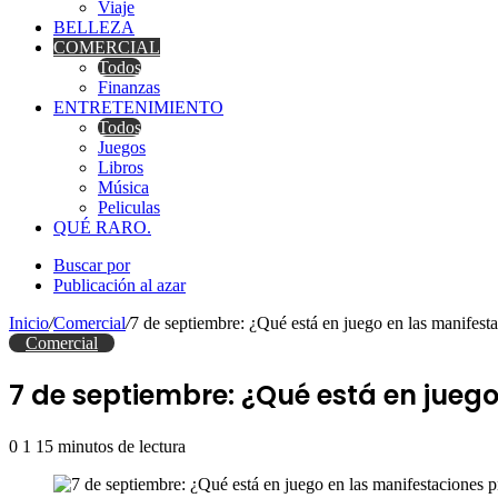
Viaje
BELLEZA
COMERCIAL
Todos
Finanzas
ENTRETENIMIENTO
Todos
Juegos
Libros
Música
Peliculas
QUÉ RARO.
Buscar por
Publicación al azar
Inicio
/
Comercial
/
7 de septiembre: ¿Qué está en juego en las manifest
Comercial
7 de septiembre: ¿Qué está en jueg
0
1
15 minutos de lectura