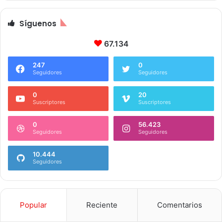
Síguenos
67.134
247
0
Seguidores
Seguidores
0
20
Suscriptores
Suscriptores
0
56.423
Seguidores
Seguidores
10.444
Seguidores
Popular
Reciente
Comentarios