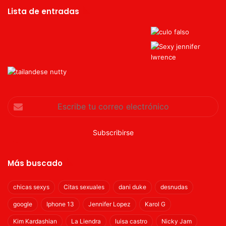
Lista de entradas
Escribe
tu
correo
electrónico
Más buscado
chicas sexys
Citas sexuales
dani duke
desnudas
google
Iphone 13
Jennifer Lopez
Karol G
Kim Kardashian
La Liendra
luisa castro
Nicky Jam