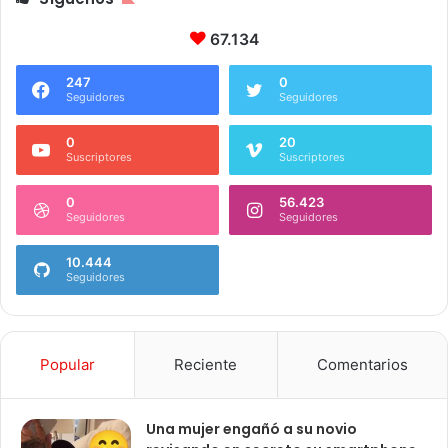
67.134
247
0
Seguidores
Seguidores
0
20
Suscriptores
Suscriptores
0
56.423
Seguidores
Seguidores
10.444
Seguidores
Popular
Reciente
Comentarios
Una mujer engañó a su novio