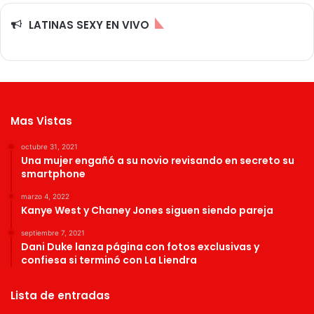
LATINAS SEXY EN VIVO
Mas Vistas
octubre 31, 2021
Una mujer engañó a su novio revisando en secreto su
smartphone
marzo 4, 2022
Kanye West y Chaney Jones siguen siendo pareja
septiembre 7, 2021
Dani Duke lanza página con fotos exclusivas y
confiesa si terminó con La Liendra
Lista de entradas