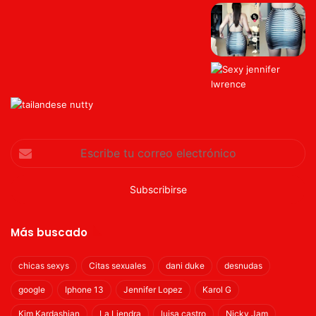
Escribe
tu
correo
electrónico
Más buscado
chicas sexys
Citas sexuales
dani duke
desnudas
google
Iphone 13
Jennifer Lopez
Karol G
Kim Kardashian
La Liendra
luisa castro
Nicky Jam