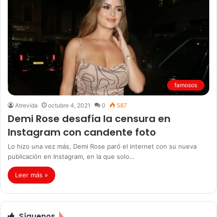
famosos
Atrevida
octubre 4, 2021
0
587
Demi Rose desafía la censura en
Instagram con candente foto
Lo hizo una vez más, Demi Rose paró el internet con su nueva
publicación en Instagram, en la que solo…
Leer más »
Síguenos