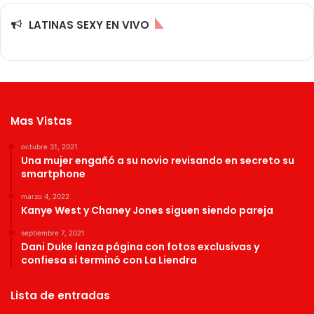
LATINAS SEXY EN VIVO
Mas Vistas
octubre 31, 2021
Una mujer engañó a su novio revisando en secreto su
smartphone
marzo 4, 2022
Kanye West y Chaney Jones siguen siendo pareja
septiembre 7, 2021
Dani Duke lanza página con fotos exclusivas y
confiesa si terminó con La Liendra
Lista de entradas