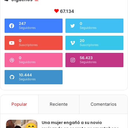
67.134
247
0
Seguidores
Seguidores
0
20
Suscriptores
Suscriptores
0
56.423
Seguidores
Seguidores
10.444
Seguidores
Popular
Reciente
Comentarios
Una mujer engañó a su novio