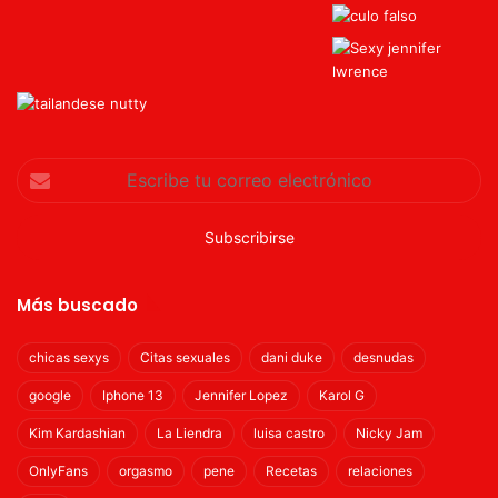
Escribe
tu
correo
electrónico
Más buscado
chicas sexys
Citas sexuales
dani duke
desnudas
google
Iphone 13
Jennifer Lopez
Karol G
Kim Kardashian
La Liendra
luisa castro
Nicky Jam
OnlyFans
orgasmo
pene
Recetas
relaciones